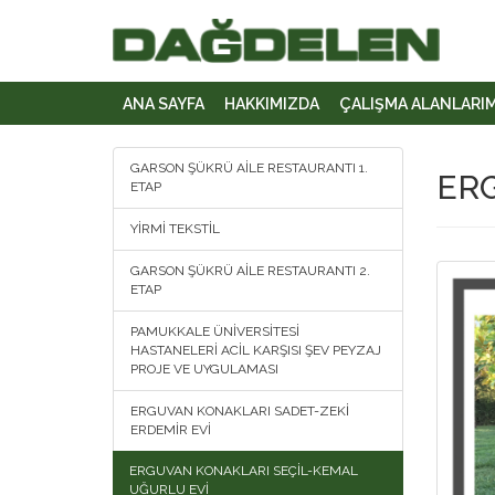
ANA SAYFA
HAKKIMIZDA
ÇALIŞMA ALANLARI
GARSON ŞÜKRÜ AİLE RESTAURANTI 1.
ER
ETAP
YİRMİ TEKSTİL
GARSON ŞÜKRÜ AİLE RESTAURANTI 2.
ETAP
PAMUKKALE ÜNİVERSİTESİ
HASTANELERİ ACİL KARŞISI ŞEV PEYZAJ
PROJE VE UYGULAMASI
ERGUVAN KONAKLARI SADET-ZEKİ
ERDEMİR EVİ
ERGUVAN KONAKLARI SEÇİL-KEMAL
UĞURLU EVİ