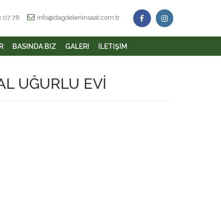
3 07 78
info@dagdeleninsaat.com.tr
R
BASINDA BIZ
GALERI
İLETIŞIM
AL UĞURLU EVİ